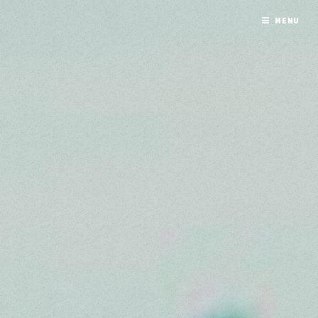
Gacor
MENU
Hari
SITUS SLOT
Ini
GACOR HARI
INI RESMI
2026
Link Slot Gacor Hari Ini • Slot Gacor Malam Ini • RTP Tinggi