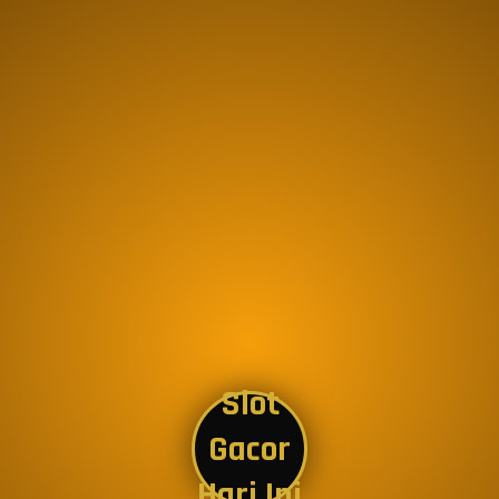
Slot
Gacor
Hari Ini