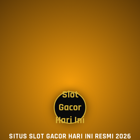
Slot
Gacor
Hari Ini
SITUS SLOT GACOR HARI INI RESMI 2026