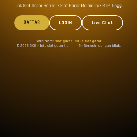
Link Slot Gacor Hari Ini • Slot Gacor Malam Ini • RTP Tinggi
DAFTAR
LOGIN
Live Chat
Situs resmi:
slot gacor
·
situs slot gacor
© 2026 BK8 — Info slot gacor hari ini. 18+ Bermain dengan bijak.