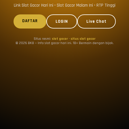
Link Slot Gacor Hari Ini • Slot Gacor Malam Ini • RTP Tinggi
DAFTAR
LOGIN
Live Chat
Situs resmi:
slot gacor
·
situs slot gacor
© 2026 BK8 — Info slot gacor hari ini. 18+ Bermain dengan bijak.