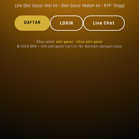
Link Slot Gacor Hari Ini • Slot Gacor Malam Ini • RTP Tinggi
DAFTAR
LOGIN
Live Chat
Situs resmi:
slot gacor
·
situs slot gacor
© 2026 BK8 — Info slot gacor hari ini. 18+ Bermain dengan bijak.