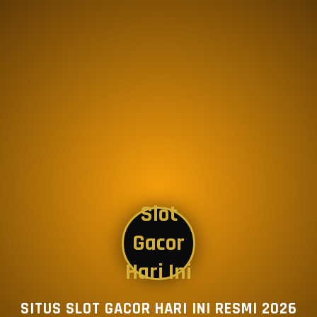
Slot
Gacor
Hari Ini
SITUS SLOT GACOR HARI INI RESMI 2026