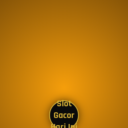
Slot
Gacor
Hari Ini