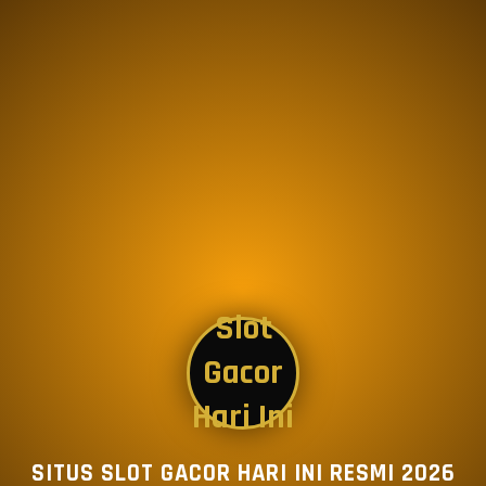
Slot
Gacor
Hari Ini
SITUS SLOT GACOR HARI INI RESMI 2026