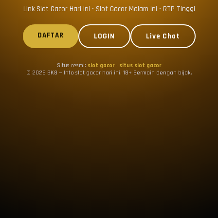
Link Slot Gacor Hari Ini • Slot Gacor Malam Ini • RTP Tinggi
DAFTAR
LOGIN
Live Chat
Situs resmi:
slot gacor
·
situs slot gacor
© 2026 BK8 — Info slot gacor hari ini. 18+ Bermain dengan bijak.