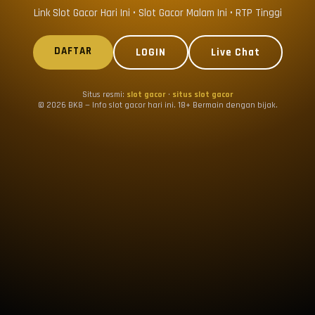
Link Slot Gacor Hari Ini • Slot Gacor Malam Ini • RTP Tinggi
DAFTAR
LOGIN
Live Chat
Situs resmi:
slot gacor
·
situs slot gacor
© 2026 BK8 — Info slot gacor hari ini. 18+ Bermain dengan bijak.