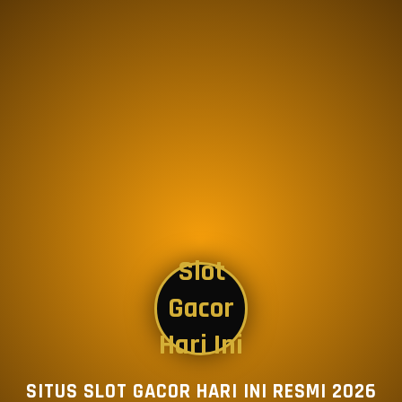
Slot
Gacor
Hari Ini
SITUS SLOT GACOR HARI INI RESMI 2026