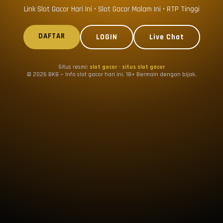
Link Slot Gacor Hari Ini • Slot Gacor Malam Ini • RTP Tinggi
DAFTAR
LOGIN
Live Chat
Situs resmi:
slot gacor
·
situs slot gacor
© 2026 BK8 — Info slot gacor hari ini. 18+ Bermain dengan bijak.