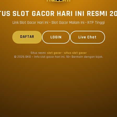
TUS SLOT GACOR HARI INI RESMI 2
Link Slot Gacor Hari Ini • Slot Gacor Malam Ini • RTP Tinggi
DAFTAR
LOGIN
Live Chat
Situs resmi:
slot gacor
·
situs slot gacor
© 2026 BK8 — Info slot gacor hari ini. 18+ Bermain dengan bijak.