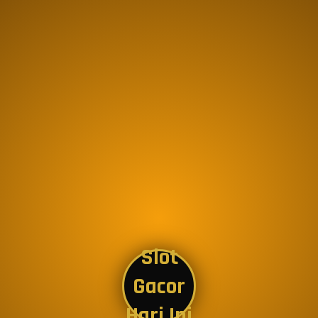
Slot
Gacor
Hari Ini