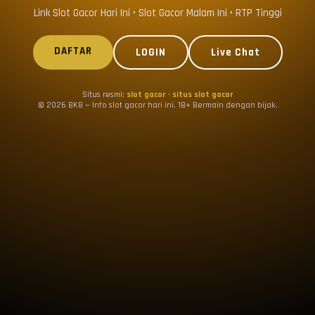
Link Slot Gacor Hari Ini • Slot Gacor Malam Ini • RTP Tinggi
DAFTAR
LOGIN
Live Chat
Situs resmi:
slot gacor
·
situs slot gacor
© 2026 BK8 — Info slot gacor hari ini. 18+ Bermain dengan bijak.