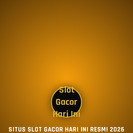
Slot
Gacor
Hari Ini
SITUS SLOT GACOR HARI INI RESMI 2026