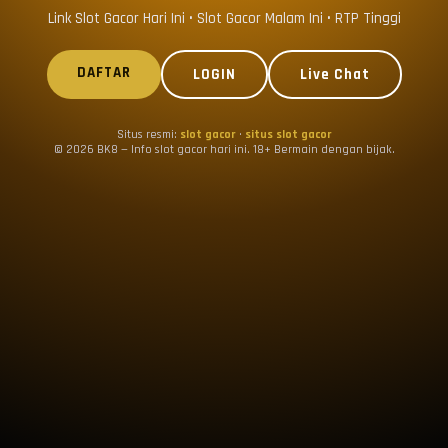
Link Slot Gacor Hari Ini • Slot Gacor Malam Ini • RTP Tinggi
DAFTAR
LOGIN
Live Chat
Situs resmi:
slot gacor
·
situs slot gacor
© 2026 BK8 — Info slot gacor hari ini. 18+ Bermain dengan bijak.