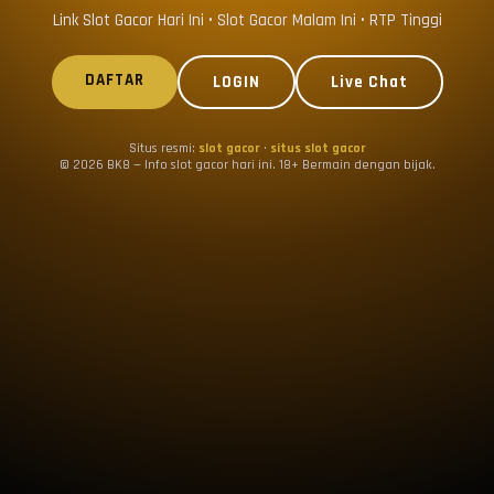
Link Slot Gacor Hari Ini • Slot Gacor Malam Ini • RTP Tinggi
DAFTAR
LOGIN
Live Chat
Situs resmi:
slot gacor
·
situs slot gacor
© 2026 BK8 — Info slot gacor hari ini. 18+ Bermain dengan bijak.