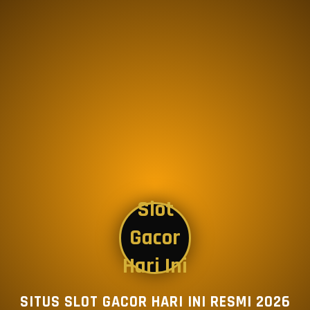
Slot
Gacor
Hari Ini
SITUS SLOT GACOR HARI INI RESMI 2026