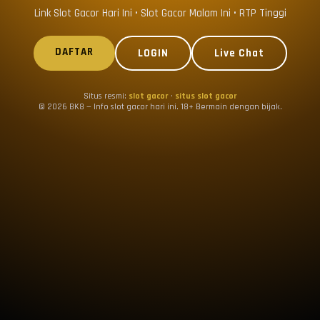
Link Slot Gacor Hari Ini • Slot Gacor Malam Ini • RTP Tinggi
DAFTAR
LOGIN
Live Chat
Situs resmi:
slot gacor
·
situs slot gacor
© 2026 BK8 — Info slot gacor hari ini. 18+ Bermain dengan bijak.