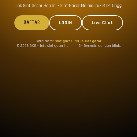
Link Slot Gacor Hari Ini • Slot Gacor Malam Ini • RTP Tinggi
DAFTAR
LOGIN
Live Chat
Situs resmi:
slot gacor
·
situs slot gacor
© 2026 BK8 — Info slot gacor hari ini. 18+ Bermain dengan bijak.