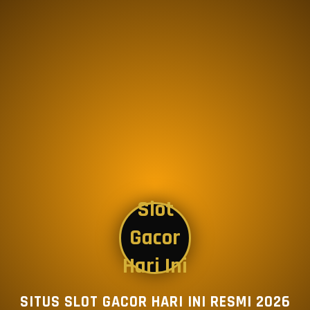
Slot
Gacor
Hari Ini
SITUS SLOT GACOR HARI INI RESMI 2026