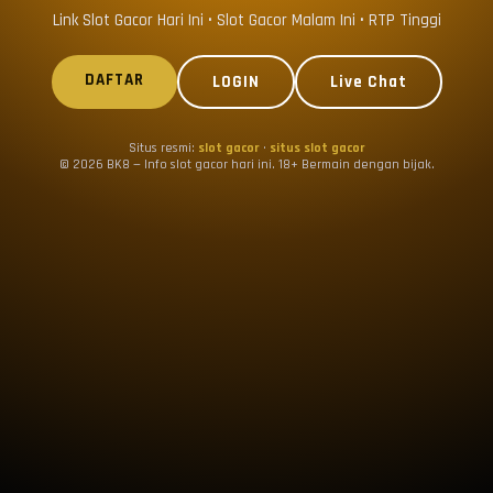
Link Slot Gacor Hari Ini • Slot Gacor Malam Ini • RTP Tinggi
DAFTAR
LOGIN
Live Chat
Situs resmi:
slot gacor
·
situs slot gacor
© 2026 BK8 — Info slot gacor hari ini. 18+ Bermain dengan bijak.