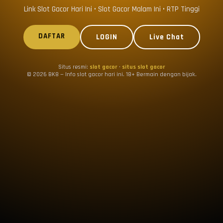
Link Slot Gacor Hari Ini • Slot Gacor Malam Ini • RTP Tinggi
DAFTAR
LOGIN
Live Chat
Situs resmi:
slot gacor
·
situs slot gacor
© 2026 BK8 — Info slot gacor hari ini. 18+ Bermain dengan bijak.