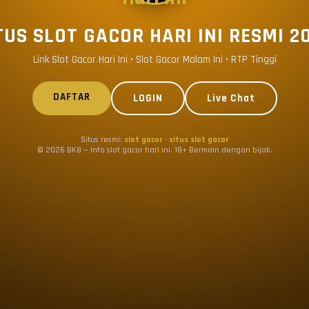
TUS SLOT GACOR HARI INI RESMI 2
Link Slot Gacor Hari Ini • Slot Gacor Malam Ini • RTP Tinggi
DAFTAR
LOGIN
Live Chat
Situs resmi:
slot gacor
·
situs slot gacor
© 2026 BK8 — Info slot gacor hari ini. 18+ Bermain dengan bijak.