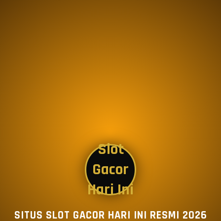
Slot
Gacor
Hari Ini
SITUS SLOT GACOR HARI INI RESMI 2026