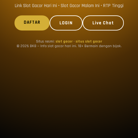
Link Slot Gacor Hari Ini • Slot Gacor Malam Ini • RTP Tinggi
DAFTAR
LOGIN
Live Chat
Situs resmi:
slot gacor
·
situs slot gacor
© 2026 BK8 — Info slot gacor hari ini. 18+ Bermain dengan bijak.